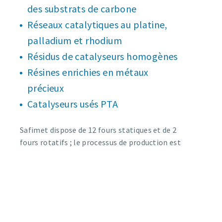
des substrats de carbone
Réseaux catalytiques au platine,
palladium et rhodium
Résidus de catalyseurs homogènes
Résines enrichies en métaux
précieux
Catalyseurs usés PTA
Safimet dispose de 12 fours statiques et de 2
fours rotatifs ; le processus de production est
rapide et permet un retour rapide du produit
fini.
L’entreprise est présente en Europe, aux
États-Unis, en Amérique latine, en Inde et en
Asie, avec un personnel dédié qui apporte son