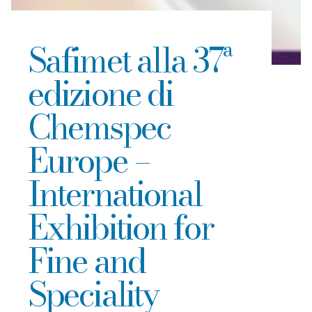
Safimet alla 37ª
edizione di
Chemspec
Europe –
International
Exhibition for
Fine and
Speciality